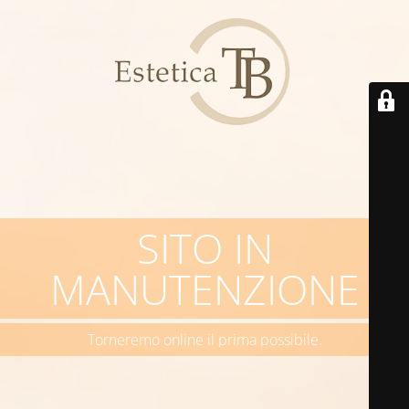
SITO IN
MANUTENZIONE
Torneremo online il prima possibile.