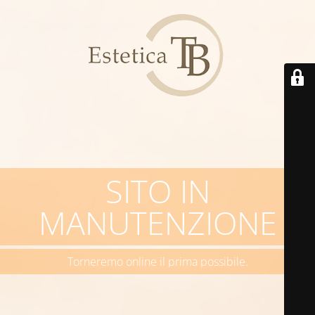
SITO IN
MANUTENZIONE
Torneremo online il prima possibile.