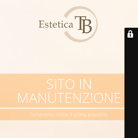
SITO IN
MANUTENZIONE
Torneremo online il prima possibile.